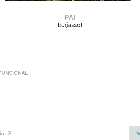
PAI
Burjassot
FUNCIONAL
Má